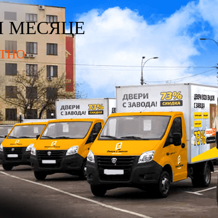
М МЕСЯЦЕ
ТНО