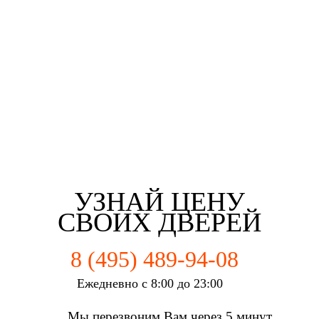
Третьякова Елизаветта
Майорова Кристина
Мартьянова Мария
Федотов Михаил
г. Солнцево
г. Солнцево
г. Солнцево
г. Солнцево
УЗНАЙ ЦЕНУ
СВОИХ ДВЕРЕЙ
8 (495) 489-94-08
Ежедневно с 8:00 до 23:00
Мы перезвоним Вам через 5 минут